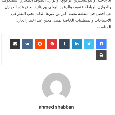
الزجاجية، والبوليستيرين الرغوي، وعوازل الصوف الصخري المضغوط،
والعوازل الرباطة عنقود، والرغوة البولي يوريثانية. بعض هذه العوازل
هي أفضل في منطقة معينة أكثر من غيرها، لذلك يجب النظر في
الاحتياجات والمتطلبات الخاصة بمبنى معين عند اختيار العازل
المناسب.
لينكدإن
بينتيريست
مشاركة عبر البريد
طباعة
ahmed shabban