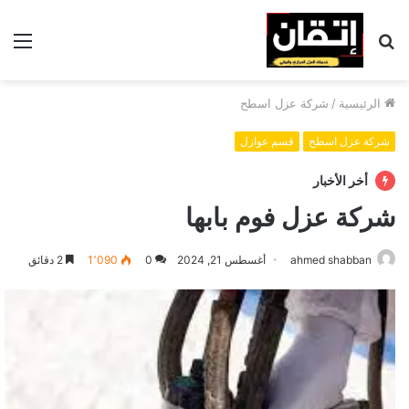
بحث
الق
عن
الرئيسية
/
شركة عزل اسطح
شركة عزل اسطح
قسم عوازل
أخر الأخبار
شركة عزل فوم بابها
ahmed shabban
أغسطس 21, 2024
0
1٬090
2 دقائق