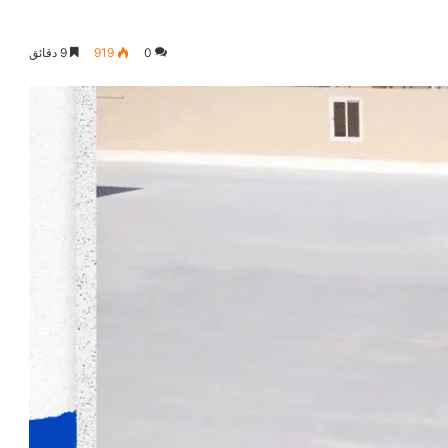
0
919
9 دقائق