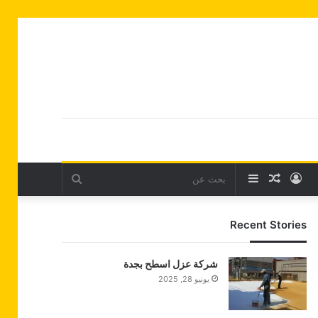
تسجيل
مقال
إضافة
بحث
الدخول
عشوائي
عمود
عن
Recent Stories
جانبي
شركة عزل اسطح بجدة
يونيو 28, 2025